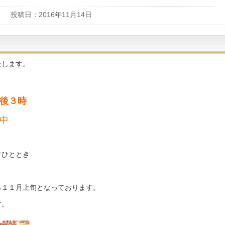
投稿日：2016年11月14日
たします。
後３時
中
ぐひととき
ら１１月上旬となっております。
す。