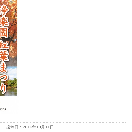
投稿日：2016年10月11日