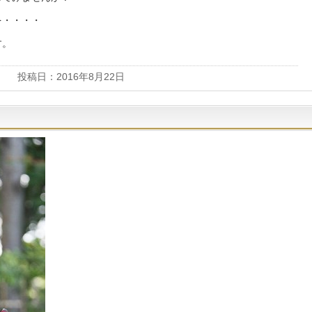
を・・・・
す。
投稿日：2016年8月22日